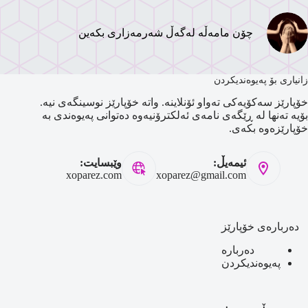
چۆن مامەڵە لەگەڵ شەرمەزاری بکەین
زانیاری بۆ پەیوەندیکردن
خۆپارێز سەکۆیەکی تەواو ئۆنلاینە. واتە خۆپارێز نوسینگەی نیە.
بۆیە تەنها لە ڕێگەی نامەی ئەلکترۆنیەوە دەتوانی پەیوەندی بە
خۆپارێزەوە بکەی.
ئیمەیڵ:
وێبسایت:
xoparez.com
xoparez@gmail.com
دەربارەی خۆپارێز
دەربارە
پەیوەندیکردن