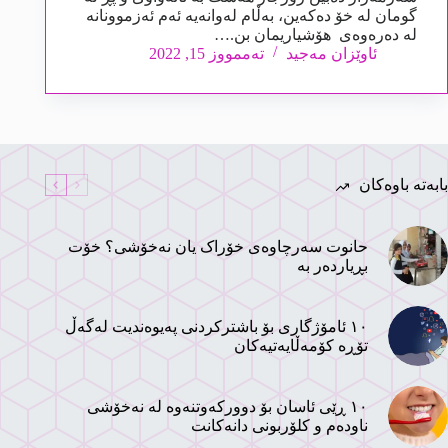
گومان لە خۆ دەکەین، بەڵام لەوانەیە ئەم ئەزموونانە
لە دەرەوەی هۆشیاریمان بن.…
ئاوێزان مەجید
تەممووز 15, 2022
بابەتە باوەکان
حانوت سەرچاوەی خۆراک یان نەخۆشی؟ خۆت
بڕیاردەر بە
١٠ ئامۆژگاری بۆ باشترکردنی پەیوەندیت لەگەڵ
تۆڕە کۆمەڵایەتیەکان
١٠ ڕێی ئاسان بۆ دوورکەوتنەوە لە نەخۆشی
ناودەم و کلۆربونی دانەکانت