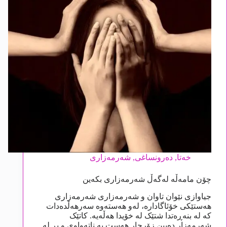
خەتا
,
دەرونساغی
,
شەرمەزاری
چۆن مامەڵە لەگەڵ شەرمەزاری بکەین
جیاوازی نێوان تاوان و شەرمەزاری شەرمەزاری
هەستێکی خۆئاگادارە، لەو هەستەوە سەرهەڵدەدات
کە لە بنەڕەتدا شتێک لە خۆیدا هەڵەیە. کاتێک
شەرمەزار دەبین زۆرجار هەست بە ناتەواوی و پڕ لە