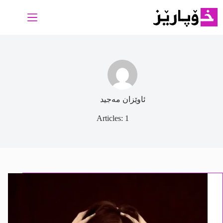
Ski
t
conten
ئاوێزان مەجید
Articles: 1